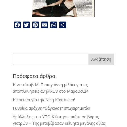
F
T
P
E
W
Μ
a
w
i
m
h
ο
c
i
n
a
a
ι
e
t
t
i
t
ρ
b
t
e
l
s
α
o
e
r
A
σ
o
r
e
p
τ
k
s
p
ε
Πρόσφατα άρθρα
t
ί
Η ντετέκτιβ Μ. Παπαγιάννη μιλάει για τις
τ
αποπλανήσεις ανηλίκων στο Μαρούσι24
ε
Η έρευνα για την Νίκη Κάρτσωνα!
Γυναίκα αράχνη “δάγκωσε” επιχειρηματία!
Υπάλληλος του ΥΠΟΙΚ έστησε απάτη σε βάρος
γιατρών – Της μεταβίβασαν ακίνητα μεγάλης αξίας