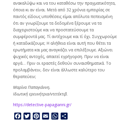
ανακαλύψω και να του καταθέσω την πραγματικότητα,
όποια κι αν είναι. Μετά από 32 χρόνια εμπειρίας σε
παντός είδους υποθέσεις είμαι απόλυτα πεπεισμένη
ότι αν γνωρίζουμε τα δεδομένα ξέρουμε να τα
διαχειριστούμε και να προστατεύσουμε τα
συμφέροντά μας. Τί αντέχουμε και τί όχι. Συγχωρούμε
ή καταδικάζουμε; Η αλήθεια είναι αυτή που θέτει τα
ερωτήματα και μας αναγκάζει να επιλέξουμε. Αξιώνει
ψυχικές αντοχές, απαιτεί εγρήγορση. Πριν να είναι
αργά… Πριν οι εραστές δεθούν συναισθηματικά. Το
προλαμβάνειν, δεν είναι άλλωστε καλύτερο του
θεραπεύειν;
Μαρίνα Παπαγιάννη,
Ιδιωτική ερευνήτρια/ντετέκτιβ.
https://detective-papagianni.gr/
F
T
P
E
W
Μ
a
w
i
m
h
ο