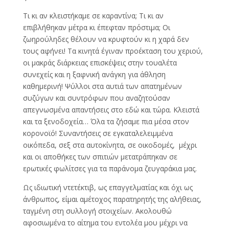
Τι κι αν κλειστήκαμε σε καραντίνα; Τι κι αν
επιβλήθηκαν μέτρα κι έπεφταν πρόστιμα; Οι
ζωηρούληδες θέλουν να κρυφτούν κι η χαρά δεν
τους αφήνει! Τα κινητά έγιναν προέκταση του χεριού,
οι μακράς διάρκειας επισκέψεις στην τουαλέτα
συνεχείς και η ξαφνική ανάγκη για άθληση
καθημερινή! Ψύλλοι στα αυτιά των απατημένων
συζύγων και συντρόφων που αναζητούσαν
απεγνωσμένα απαντήσεις στο εδώ και τώρα. Κλειστά
και τα ξενοδοχεία… Όλα τα ζήσαμε πια μέσα στον
κορονοϊό! Συναντήσεις σε εγκαταλελειμμένα
οικόπεδα, σεξ στα αυτοκίνητα, σε οικοδομές, μέχρι
και οι αποθήκες των σπιτιών μετατράπηκαν σε
ερωτικές φωλίτσες για τα παράνομα ζευγαράκια μας.
Ως ιδιωτική ντετέκτιβ, ως επαγγελματίας και όχι ως
άνθρωπος, είμαι αμέτοχος παρατηρητής της αλήθειας,
ταγμένη στη συλλογή στοιχείων. Ακολουθώ
αφοσιωμένα το αίτημα του εντολέα μου μέχρι να