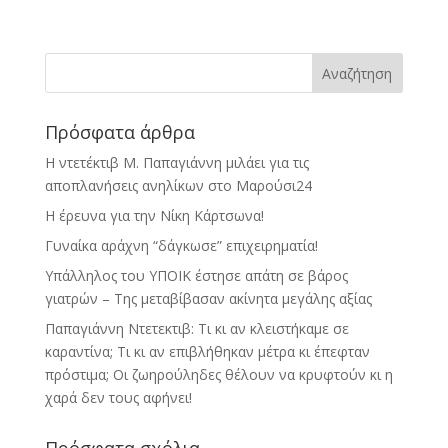
c
i
n
a
a
ι
e
t
t
i
t
ρ
b
t
e
l
s
α
o
e
r
A
σ
o
r
e
p
τ
k
s
p
ε
Πρόσφατα άρθρα
t
ί
Η ντετέκτιβ Μ. Παπαγιάννη μιλάει για τις
τ
αποπλανήσεις ανηλίκων στο Μαρούσι24
ε
Η έρευνα για την Νίκη Κάρτσωνα!
Γυναίκα αράχνη “δάγκωσε” επιχειρηματία!
Υπάλληλος του ΥΠΟΙΚ έστησε απάτη σε βάρος
γιατρών – Της μεταβίβασαν ακίνητα μεγάλης αξίας
Παπαγιάννη Ντετεκτιβ: Τι κι αν κλειστήκαμε σε
καραντίνα; Τι κι αν επιβλήθηκαν μέτρα κι έπεφταν
πρόστιμα; Οι ζωηρούληδες θέλουν να κρυφτούν κι η
χαρά δεν τους αφήνει!